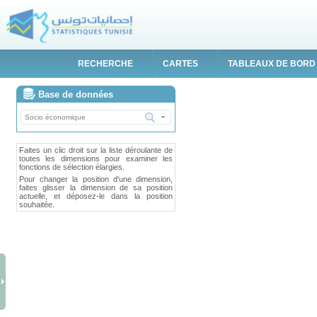
RECHERCHE
CARTES
TABLEAUX DE BORD
Base de données
Faites un clic droit sur la liste déroulante de
toutes les dimensions pour examiner les
fonctions de sélection élargies.
Pour changer la position d'une dimension,
faites glisser la dimension de sa position
actuelle, et déposez-le dans la position
souhaitée.