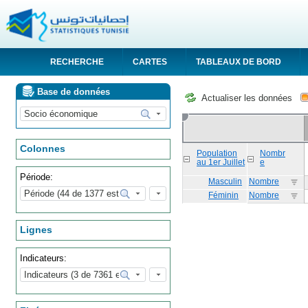
RECHERCHE
CARTES
TABLEAUX DE BORD
Base de données
Actualiser les données
Colonnes
Population
Nombr
au 1er Juillet
e
Période:
Masculin
Nombre
Féminin
Nombre
Lignes
Indicateurs: