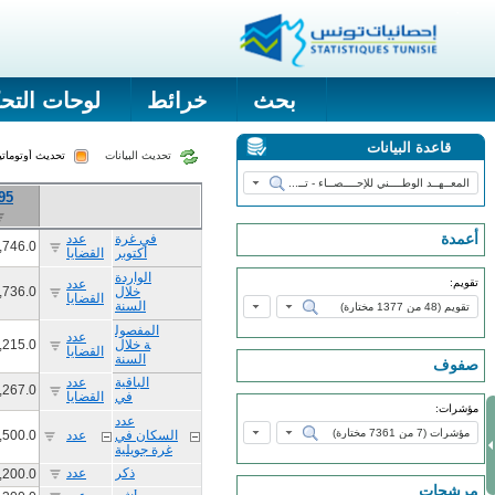
بحث
خرائط
لوحات التح
قاعدة البيانات
تحديث البيانات
تحديث أوتومات
95
أعمدة
في غرة
عدد
,746.0
أكتوبر
القضايا
الواردة
تقويم:
عدد
خلال
,736.0
القضايا
السنة
المفصول
عدد
ة خلال
,215.0
القضايا
السنة
صفوف
الباقية
عدد
,267.0
في
القضايا
مؤشرات:
سبتمبر
عدد
السكان في
عدد
,500.0
غرة جويلية
ذكر
عدد
,200.0
مرشحات