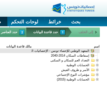
العربية
English
Français
تحليل البيانات
الموارد
API
دليل المستعمل
اء عرض البيانات
عرض النتائج
التالي
البيانات
وصف
آخر تحديث
صاء
1970 - 2050
05 أوت 2026
تحتوي هذه قاعدة البيانات على أهم المؤشرات الإاقتصادية و
---
2014 - 2044
---
26 فيفري 2024
---
---
---
---
---
---
---
---
---
---
---
---
---
---
---
---
---
---
---
---