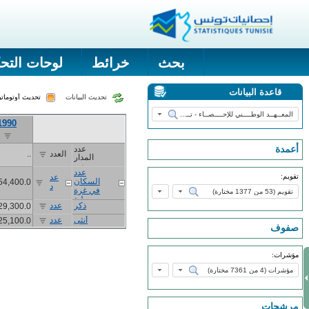
بحث
خرائط
لوحات التح
قاعدة البيانات
تحديث البيانات
تحديث أوتومات
1990
أعمدة
عدد
العدد
..
المدار
س
عدد
تقويم:
عد
السكان
54,400.0
د
في غرة
جويلية
ذكر
عدد
29,300.0
أنثى
عدد
25,100.0
صفوف
مؤشرات:
مرشحات