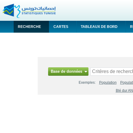
RECHERCHE
CARTES
TABLEAUX DE BORD
R
API
Base de données
Exemples:
Population
Populat
Blé dur A