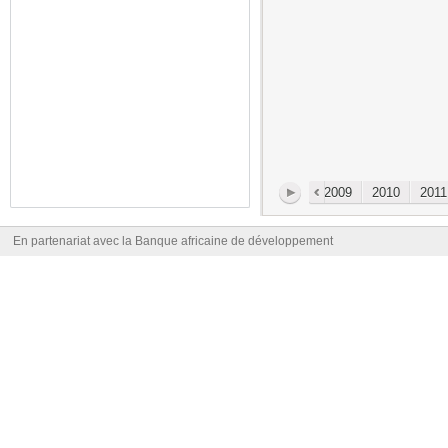
002
2003
2004
2005
2006
2007
2008
2009
2010
2011
En partenariat avec la Banque africaine de développement