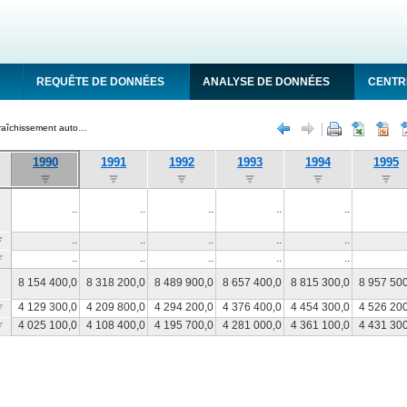
REQUÊTE DE DONNÉES
ANALYSE DE DONNÉES
CENTR
Rafraîchissement automatique
1990
1991
1992
1993
1994
1995
..
..
..
..
..
..
..
..
..
..
..
..
..
..
..
8 154 400,0
8 318 200,0
8 489 900,0
8 657 400,0
8 815 300,0
8 957 50
4 129 300,0
4 209 800,0
4 294 200,0
4 376 400,0
4 454 300,0
4 526 20
4 025 100,0
4 108 400,0
4 195 700,0
4 281 000,0
4 361 100,0
4 431 30