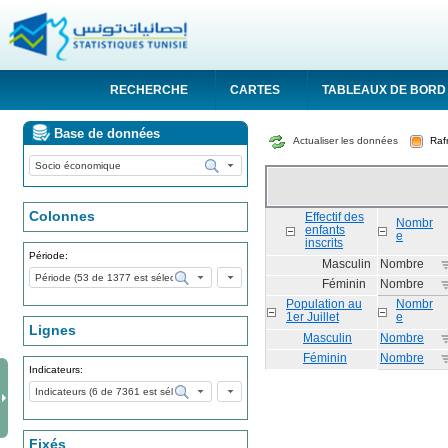
RECHERCHE
CARTES
TABLEAUX DE BORD
Base de données
Actualiser les données
Colonnes
Effectif des
Nombr
enfants
e
inscrits
Période:
Masculin
Nombre
Féminin
Nombre
Population au
Nombr
1er Juillet
e
Lignes
Masculin
Nombre
Féminin
Nombre
Indicateurs:
Fixés