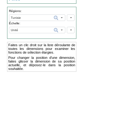
Régions:
Échelle:
Faites un clic droit sur la liste déroulante de
toutes les dimensions pour examiner les
fonctions de sélection élargies.
Pour changer la position d'une dimension,
faites glisser la dimension de sa position
actuelle, et déposez-le dans la position
souhaitée.