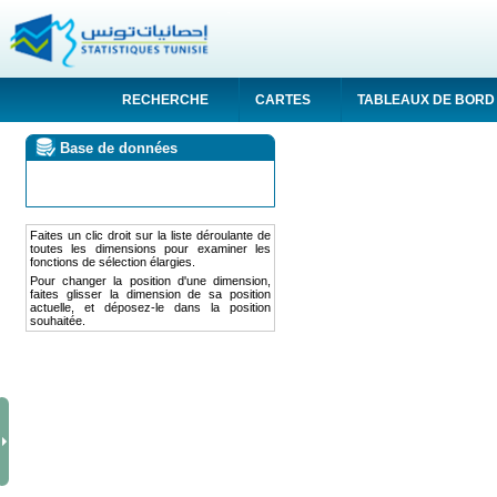
RECHERCHE
CARTES
TABLEAUX DE BORD
Base de données
Faites un clic droit sur la liste déroulante de
toutes les dimensions pour examiner les
fonctions de sélection élargies.
Pour changer la position d'une dimension,
faites glisser la dimension de sa position
actuelle, et déposez-le dans la position
souhaitée.