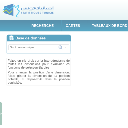
RECHERCHE
CARTES
TABLEAUX DE BORD
Base de données
Faites un clic droit sur la liste déroulante de
toutes les dimensions pour examiner les
fonctions de sélection élargies.
Pour changer la position d'une dimension,
faites glisser la dimension de sa position
actuelle, et déposez-le dans la position
souhaitée.