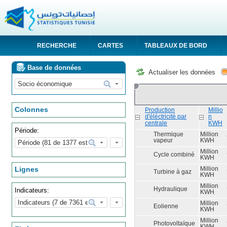
RECHERCHE
CARTES
TABLEAUX DE BORD
Base de données
Actualiser les données
Colonnes
Production
Millio
d'éléctricité par
n
centrale
KWH
Période:
Thermique
Million
vapeur
KWH
Million
Cycle combiné
KWH
Lignes
Million
Turbine à gaz
KWH
Million
Hydraulique
Indicateurs:
KWH
Million
Eolienne
KWH
Million
Photovoltaïque
KWH